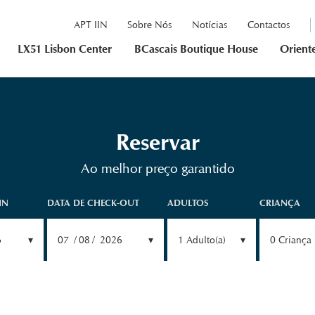
APT IIN
Sobre Nós
Notícias
Contactos
LX51 Lisbon Center
BCascais Boutique House
Orient
Reservar
Ao melhor preço garantido
IN
DATA DE CHECK-OUT
ADULTOS
CRIANÇA
6
07
08
2026
1
Adulto(a)
0
Criança