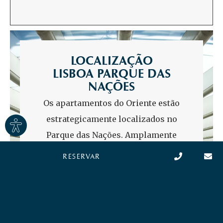
LOCALIZAÇÃO
LISBOA PARQUE DAS
NAÇÕES
Os apartamentos do Oriente estão
Site
estrategicamente localizados no
settings
Parque das Nações. Amplamente
considerado o bairro mais moderno e
RESERVAR
cosmopolita de Lisboa, esta vibrante
zona ribeirinha equilibra
harmoniosamente a arquitetura de
vanguarda com extensos parques