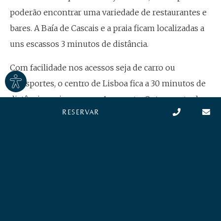
poderão encontrar uma variedade de restaurantes e
bares. A Baía de Cascais e a praia ficam localizadas a
uns escassos 3 minutos de distância.
Com facilidade nos acessos seja de carro ou
Site
transportes, o centro de Lisboa fica a 30 minutos de
settings
distância, assim como o Aeroporto. Outro ponto de
RESERVAR
referência, é a Vila de Sintra e a sua serra, ficando
localizadas a 20 minutos.
Contactos
Política De Privacidade E Dados Pessoais
Termos E Condições
Livro De Reclamações Online
Registos AL
Créditos