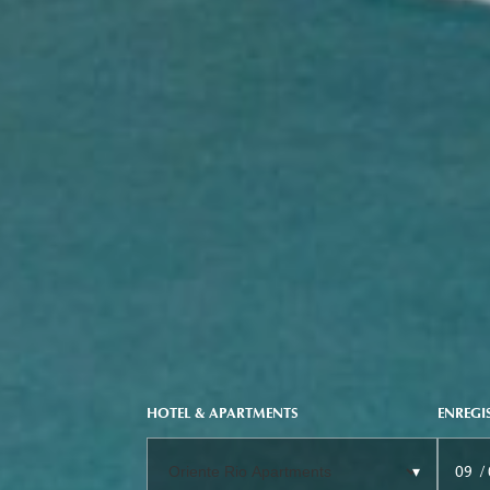
HOTEL & APARTMENTS
ENREGI
09